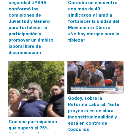
seguridad UPSRA
Córdoba un encuentro
conformó las
con más de 40
comisiones de
sindicatos y llamó a
Juventud y Género
fortalecer la unidad del
para fortalecer la
Movimiento Obrero:
participación y
«No hay margen para la
promover un ámbito
tibieza»
laboral libre de
discriminación
Godoy, sobre la
Reforma Laboral: “Este
proyecto es de clara
inconstitucionalidad y
Con una participación
está en contra de
que superó el 75%,
todos los