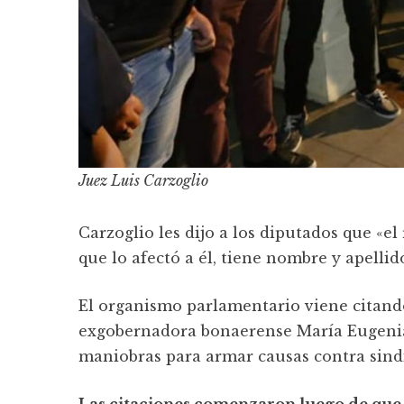
Juez Luis Carzoglio
Carzoglio les dijo a los diputados que «e
que lo afectó a él, tiene nombre y apellid
El organismo parlamentario viene citando
exgobernadora bonaerense María Eugenia 
maniobras para armar causas contra sindi
Las citaciones comenzaron luego de que 