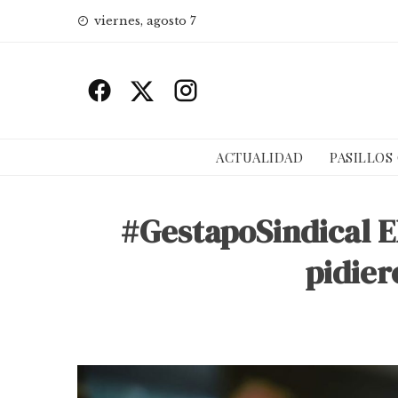
Skip
viernes, agosto 7
to
content
ACTUALIDAD
PASILLOS
#GestapoSindical El
pidier