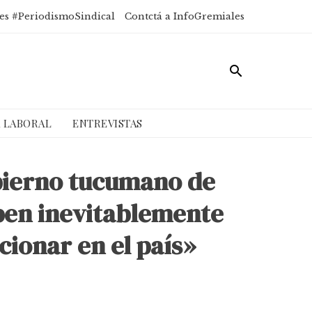
es #PeriodismoSindical
Contctá a InfoGremiales
A LABORAL
ENTREVISTAS
obierno tucumano de
eben inevitablemente
cionar en el país»