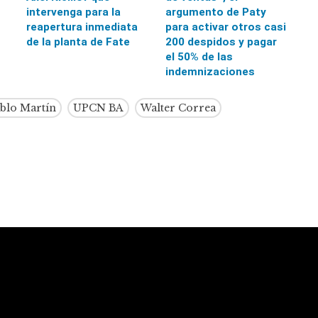
intervenga para la
argumento de Paty
reapertura inmediata
para activar otros casi
de la planta de Fate
200 despidos y pagar
el 50% de las
indemnizaciones
ablo Martín
UPCN BA
Walter Correa