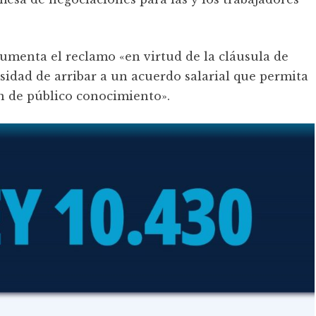
gumenta el reclamo «en virtud de la cláusula de
esidad de arribar a un acuerdo salarial que permita
on de público conocimiento».