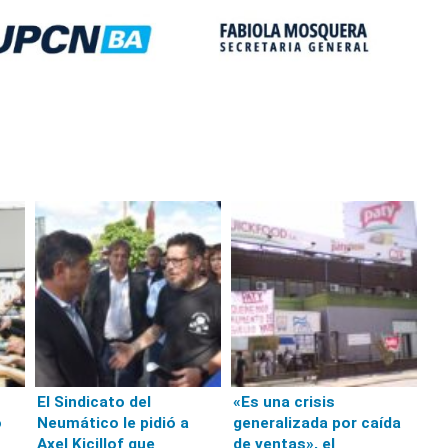
El Sindicato del
«Es una crisis
ó
Neumático le pidió a
generalizada por caída
Axel Kicillof que
de ventas», el