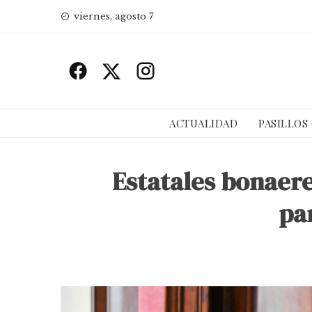
Skip
viernes, agosto 7
to
content
ACTUALIDAD
PASILLOS
Estatales bonaere
par