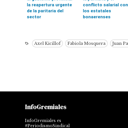
la reapertura urgente
conflicto salarial con
de la paritaria del
los estatales
sector
bonaerenses
Axel Kicillof
Fabiola Mosquera
Juan P
InfoGremiales
InfoGremiales es
#PeriodismoSindical