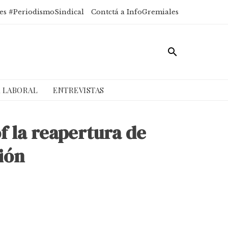
es #PeriodismoSindical
Contctá a InfoGremiales
A LABORAL
ENTREVISTAS
f la reapertura de
sión