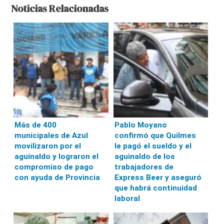
Noticias Relacionadas
Más de 400
Pablo Moyano
municipales de Azul
confirmó que Quilmes
movilizaron por el
le pagó el sueldo y el
aguinaldo y lograron el
aguinaldo de los
compromiso de pago
trabajadores de
con ayuda de Provincia
Express Beer y aseguró
que habrá continuidad
laboral