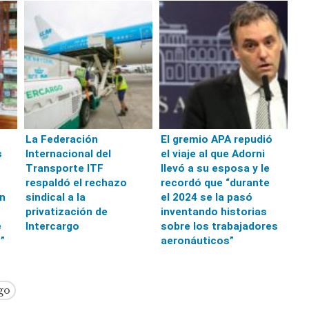
La Federación
El gremio APA repudió
s
Internacional del
el viaje al que Adorni
Transporte ITF
llevó a su esposa y le
respaldó el rechazo
recordó que “durante
n
sindical a la
el 2024 se la pasó
privatización de
inventando historias
e
Intercargo
sobre los trabajadores
”
aeronáuticos”
go