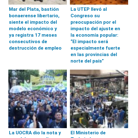
Mar del Plata, bastión
La UTEP llevó al
bonaerense libertario,
Congreso su
siente el impacto del
preocupación por el
modelo económico y
impacto del ajuste en
ya registra 17 meses
la economía popular:
consecutivos de
“El impacto será
destrucción de empleo
especialmente fuerte
en las provincias del
norte del país”
La UOCRA dio la nota y
El Ministerio de