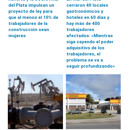
del Plata impulsan un
cerraron 40 locales
proyecto de ley para
gastronómicos y
que al menos el 10% de
hoteles en 60 días y
trabajadores de la
hay más de 400
construcción sean
trabajadores
mujeres
afectados: «Mientras
siga cayendo el poder
adquisitivo de los
trabajadores, el
problema se va a
seguir profundizando»