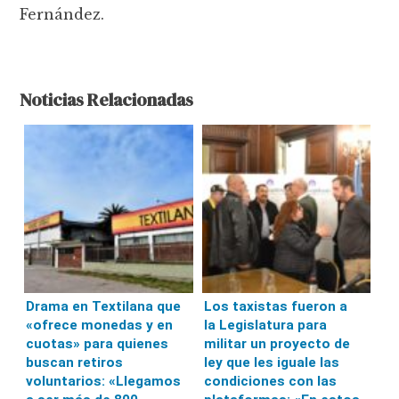
Fernández.
Noticias Relacionadas
Drama en Textilana que
Los taxistas fueron a
«ofrece monedas y en
la Legislatura para
cuotas» para quienes
militar un proyecto de
buscan retiros
ley que les iguale las
voluntarios: «Llegamos
condiciones con las