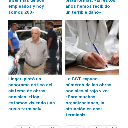
a ser más de 800
plataformas: «En estos
empleados y hoy
años hemos recibido
somos 200»
un terrible daño»
Lingeri pintó un
La CGT expuso
panorama crítico del
números de las obras
sistema de obras
sociales al rojo vivo:
sociales: «Hoy
«Para muchas
estamos viviendo una
organizaciones, la
crisis terminal»
situación es casi
terminal»