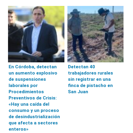
En Córdoba, detectan
Detectan 40
un aumento explosivo
trabajadores rurales
de suspensiones
sin registrar en una
laborales por
finca de pistacho en
Procedimientos
San Juan
Preventivos de Crisis:
«Hay una caída del
consumo y un proceso
de desindustrialización
que afecta a sectores
enteros»