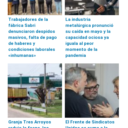
Trabajadores de la
La industria
fábrica Sabri
metalúrgica pronunció
denunciaron despidos
su caída en mayo y la
masivos, falta de pago
capacidad ociosa ya
de haberes y
iguala al peor
condiciones laborales
momento de la
«inhumanas»
pandemia
Granja Tres Arroyos
El Frente de Sindicatos
redujo la faena, los
Unidos se suma a la