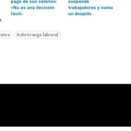
pago de sus salarios:
suspende
«No es una decisión
trabajadores y suma
fácil»
un despido
a
extra
Sobrecarga laboral