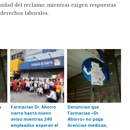
nuidad del reclamo, mientras exigen respuestas
 derechos laborales.
a
Farmacias Dr. Ahorro
Denuncian que
s
cierra hasta nuevo
Farmacias «Dr.
aviso mientras 240
Ahorro» no paga
empleados esperan el
licencias médicas,