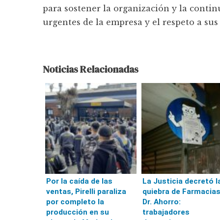
para sostener la organización y la conti
urgentes de la empresa y el respeto a sus
Noticias Relacionadas
Por la caída de las
La Justicia decretó l
ventas, Pirelli paraliza
quiebra de Farmacia
por completo la
Dr. Ahorro:
producción en su
trabajadores