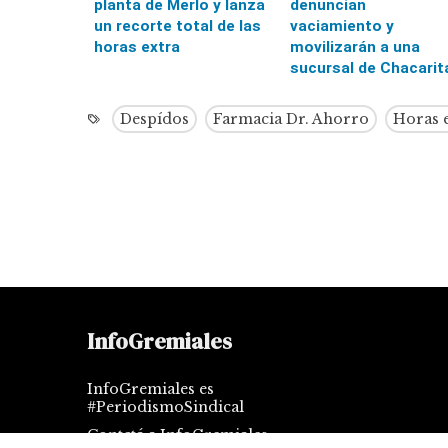
planta de Merlo y lanza
denuncian
un recorte total de las
vaciamiento y
horas extra
movilizarán a una
sucursal de Chacarit
Despídos
Farmacia Dr. Ahorro
Horas 
InfoGremiales
InfoGremiales es
#PeriodismoSindical
Contctá a InfoGremiales