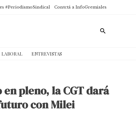
es #PeriodismoSindical
Contctá a InfoGremiales
A LABORAL
ENTREVISTAS
o en pleno, la CGT dará
futuro con Milei