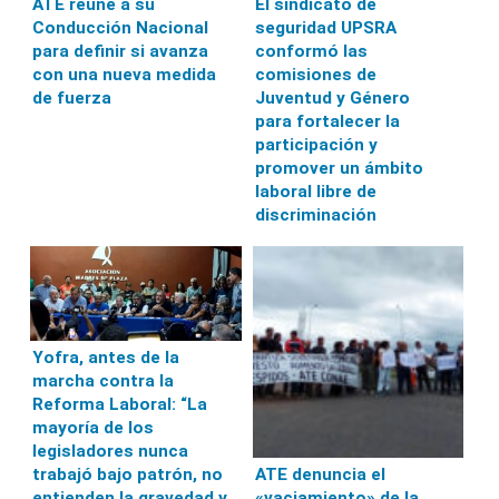
ATE reúne a su
El sindicato de
Conducción Nacional
seguridad UPSRA
para definir si avanza
conformó las
con una nueva medida
comisiones de
de fuerza
Juventud y Género
para fortalecer la
participación y
promover un ámbito
laboral libre de
discriminación
Yofra, antes de la
marcha contra la
Reforma Laboral: “La
mayoría de los
legisladores nunca
ATE denuncia el
trabajó bajo patrón, no
«vaciamiento» de la
entienden la gravedad y