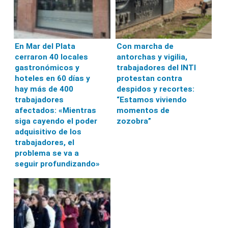
En Mar del Plata
Con marcha de
cerraron 40 locales
antorchas y vigilia,
gastronómicos y
trabajadores del INTI
hoteles en 60 días y
protestan contra
hay más de 400
despidos y recortes:
trabajadores
“Estamos viviendo
afectados: «Mientras
momentos de
siga cayendo el poder
zozobra”
adquisitivo de los
trabajadores, el
problema se va a
seguir profundizando»