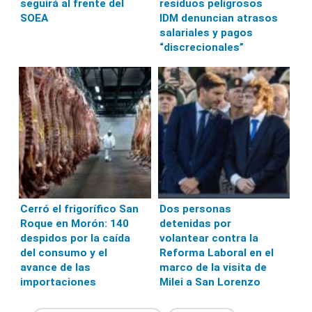
seguirá al frente del
residuos peligrosos
SOEA
IDM denuncian atrasos
salariales y pagos
“discrecionales”
Cerró el frigorífico San
Dos personas
Roque en Morón: 140
detenidas por
despidos por la caída
volantear contra la
del consumo y el
Reforma Laboral en el
avance de las
marco de la visita de
importaciones
Milei a San Lorenzo