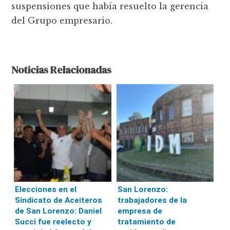
suspensiones que había resuelto la gerencia
del Grupo empresario.
Noticias Relacionadas
Elecciones en el
San Lorenzo:
Sindicato de Aceiteros
trabajadores de la
de San Lorenzo: Daniel
empresa de
Succi fue reelecto y
tratamiento de