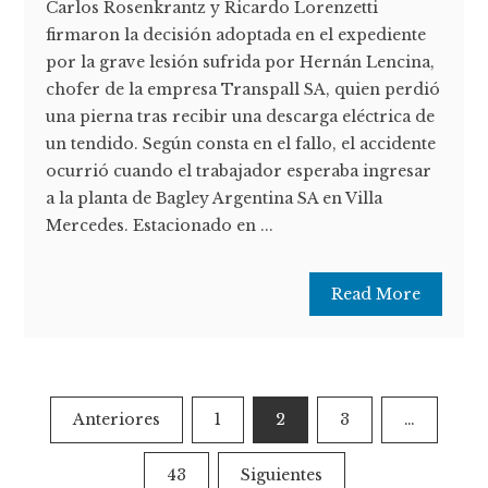
Carlos Rosenkrantz y Ricardo Lorenzetti
firmaron la decisión adoptada en el expediente
por la grave lesión sufrida por Hernán Lencina,
chofer de la empresa Transpall SA, quien perdió
una pierna tras recibir una descarga eléctrica de
un tendido. Según consta en el fallo, el accidente
ocurrió cuando el trabajador esperaba ingresar
a la planta de Bagley Argentina SA en Villa
Mercedes. Estacionado en ...
Read More
Paginación
Anteriores
1
2
3
…
de
43
Siguientes