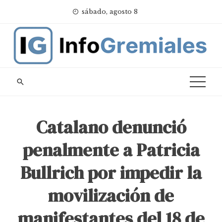
Skip
sábado, agosto 8
to
content
Catalano denunció
penalmente a Patricia
Bullrich por impedir la
movilización de
manifestantes del 18 de