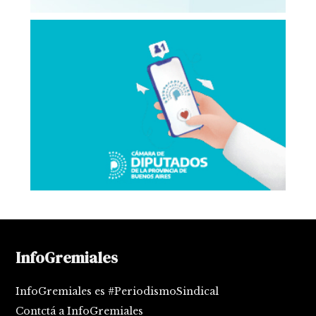
InfoGremiales
InfoGremiales es #PeriodismoSindical
Contctá a InfoGremiales