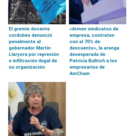
El gremio docente
«Armen sindicatos de
cordobés denunció
empresa, contraten
penalmente al
con el 70% de
gobernador Martín
descuento», la arenga
Llaryora por represión
desesperada de
e infiltración ilegal de
Patricia Bullrich a los
su organización
empresarios de
AmCham