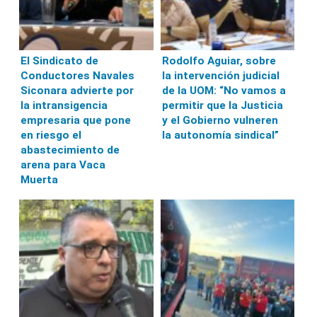
El Sindicato de
Rodolfo Aguiar, sobre
Conductores Navales
la intervención judicial
Siconara advierte por
de la UOM: “No vamos a
la intransigencia
permitir que la Justicia
empresaria que pone
y el Gobierno vulneren
en riesgo el
la autonomía sindical”
abastecimiento de
arena para Vaca
Muerta