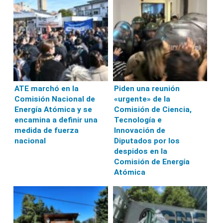
ATE marchó en la
Piden una reunión
Comisión Nacional de
«urgente» de la
Energía Atómica y se
Comisión de Ciencia,
encamina a definir una
Tecnología e
medida de fuerza
Innovación de
nacional
Diputados por los
despidos en la
Comisión de Energía
Atómica