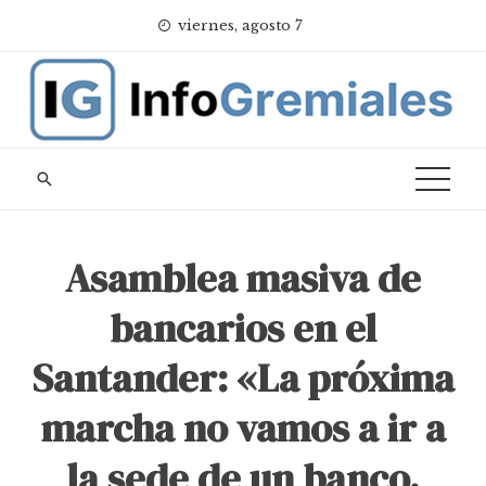
Skip
viernes, agosto 7
to
content
Asamblea masiva de
bancarios en el
Santander: «La próxima
marcha no vamos a ir a
la sede de un banco,