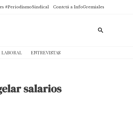
es #PeriodismoSindical
Contctá a InfoGremiales
A LABORAL
ENTREVISTAS
elar salarios