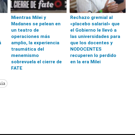
Mientras Milei y
Rechazo gremial al
Madanes se pelean en
«placebo salarial» que
un teatro de
el Gobierno le llevó a
operaciones más
las universidades para
á
amplio, la experiencia
que los docentes y
traumática del
NODOCENTES
menemismo
recuperen lo perdido
sobrevuela el cierre de
en la era Milei
FATE
sia