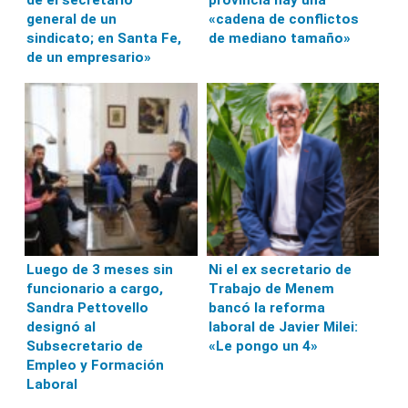
de el secretario
provincia hay una
general de un
«cadena de conflictos
sindicato; en Santa Fe,
de mediano tamaño»
de un empresario»
Luego de 3 meses sin
Ni el ex secretario de
funcionario a cargo,
Trabajo de Menem
Sandra Pettovello
bancó la reforma
designó al
laboral de Javier Milei:
Subsecretario de
«Le pongo un 4»
Empleo y Formación
Laboral