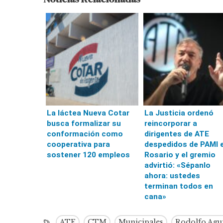
La láctea Nueva Cotar
La Justicia ordenó
busca formalizar su
reincorporar a
conformación como
dirigentes de ATE
cooperativa para
despedidos de PAMI 
sostener 120 empleos
Rosario y el gremio
advirtió: «Sépanlo
ahora: ustedes
terminan todos en
cana»
ATE
CTM
Municipales
Rodolfo Agu