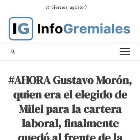
Skip
viernes, agosto 7
to
content
#AHORA Gustavo Morón,
quien era el elegido de
Milei para la cartera
laboral, finalmente
quedó al frente de la