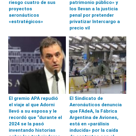
riesgo cuatro de sus
patrimonio público» y
proyectos
los llevan a la justicia
aeronáuticos
penal por pretender
«estratégicos»
privatizar Intercargo a
precio vil
El gremio APA repudió
El Sindicato de
el viaje al que Adorni
Aeronáuticos denuncia
llevó a su esposa y le
que FAdeA, la Fábrica
recordó que “durante el
Argentina de Aviones,
2024 se la pasó
está en «parálisis
inventando historias
inducida» por la caída