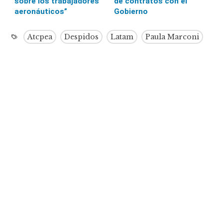
sobre los trabajadores
de contratos con el
aeronáuticos”
Gobierno
Atcpea
Despidos
Latam
Paula Marconi