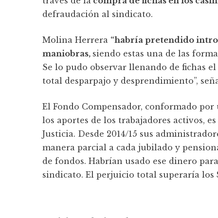
través de la
compra de fichas en los casin
defraudación al sindicato.
Molina Herrera
“habría pretendido introd
maniobras,
siendo estas una de las forma
Se lo pudo observar llenando de fichas el
total desparpajo y desprendimiento”, seña
El Fondo Compensador, conformado por un
los aportes de los trabajadores activos, e
Justicia. Desde 2014/15 sus administrad
manera parcial a cada jubilado y pensiona
de fondos. Habrían usado ese dinero para 
sindicato. El perjuicio total superaría los