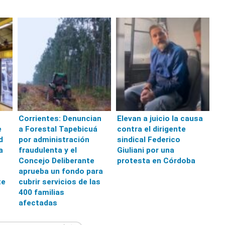
Corrientes: Denuncian
Elevan a juicio la causa
e
a Forestal Tapebicuá
contra el dirigente
d
por administración
sindical Federico
a
fraudulenta y el
Giuliani por una
Concejo Deliberante
protesta en Córdoba
aprueba un fondo para
te
cubrir servicios de las
400 familias
afectadas