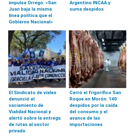
impulsa Orrego: «San
Argentino INCAA y
Juan baja la misma
suma despidos
línea política que el
Gobierno Nacional»
El Sindicato de viales
Cerró el frigorífico San
denunció el
Roque en Morón: 140
vaciamiento de
despidos por la caída
Vialidad Nacional y
del consumo y el
alertó sobre la entrega
avance de las
de rutas al sector
importaciones
privado