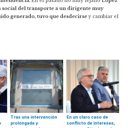
rintendencia.
En el pasado no muy lejano
López
 social del transporte a un dirigente muy
ruido generado, tuvo que desdecirse
y cambiar el
Tras una intervención
En un claro caso de
o
prolongada y
conflicto de intereses,