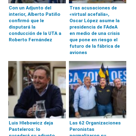
Con un Adjunto del
Tras acusaciones de
interior, Alberto Patiño
«virtual acefalía»,
confirmó que le
Oscar López asume la
disputará la
presidencia de FAdeA
conducción de la UTA a
en medio de una crisis
Roberto Fernández
que pone en riesgo el
futuro de la fábrica de
aviones
Luis Hlebowicz deja
Las 62 Organizaciones
Pasteleros: lo
Peronistas
sucederá su adjunto
normalizaron su