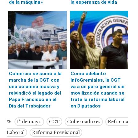
de la máquina»
la esperanza de vida
Comercio se sumó a la
Como adelantó
marcha de la CGT con
InfoGremiales, la CGT
una columna masiva y
va a un paro general sin
reivindicó el legado del
movilización cuando se
Papa Francisco en el
trate la reforma laboral
Día del Trabajador
en Diputados
1° de mayo
CGT
Gobernadores
Reforma
Laboral
Reforma Previsional