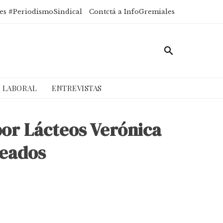
es #PeriodismoSindical
Contctá a InfoGremiales
A LABORAL
ENTREVISTAS
por Lácteos Verónica
leados