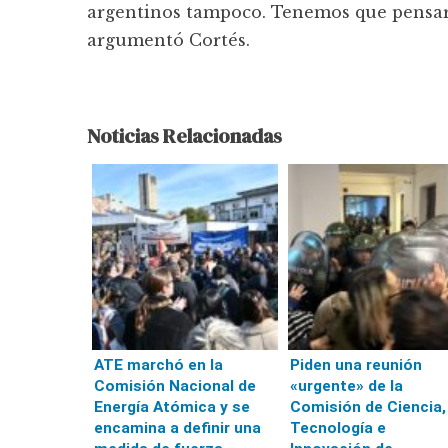
argentinos tampoco. Tenemos que pensar e
argumentó Cortés.
Noticias Relacionadas
ATE marchó en la
Piden una reunión
Comisión Nacional de
«urgente» de la
Energía Atómica y se
Comisión de Ciencia,
encamina a definir una
Tecnología e