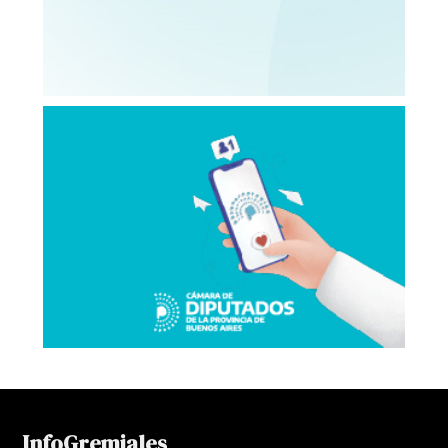
InfoGremiales