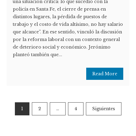
una situación crítica: lo que sucedió con la
policía en Santa Fe, el cierre de prensa en
distintos lugares, la pérdida de puestos de
trabajo y el costo de vida altísimo, no hay salario
que alcance”. En ese sentido, vinculó la discusión
por la reforma laboral con un contexto general
de deterioro social y económico. Jerónimo
planteó también que...
Read More
Paginación
1
2
…
4
Siguientes
de
entradas