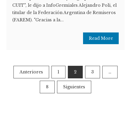
CUIT", le dijo a InfoGremiales Alejandro Poli, el
titular de la Federación Argentina de Remiseros
(FAREM). "Gracias a la...
Read More
Paginación
Anteriores
1
2
3
…
de
8
Siguientes
entradas