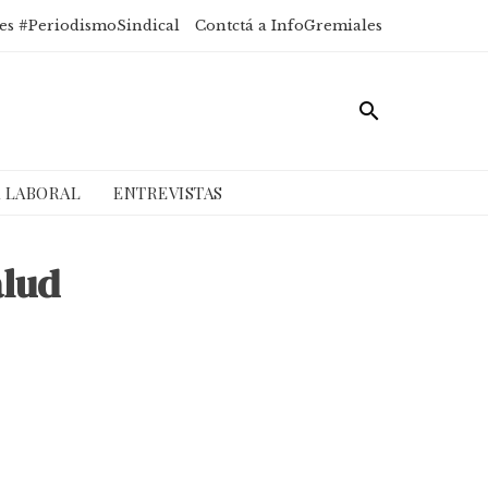
es #PeriodismoSindical
Contctá a InfoGremiales
A LABORAL
ENTREVISTAS
alud