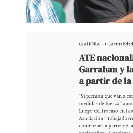
AHORA
,
+++
,
Actualida
ATE nacionali
Garrahan y l
a partir de l
“Si piensan que van a c
medidas de fuerza”, apun
Luego del fracaso en la 
Asociación Trabajadores
comenzará a partir de la