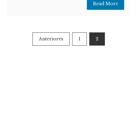
Read More
Paginación
Anteriores
1
2
de
entradas