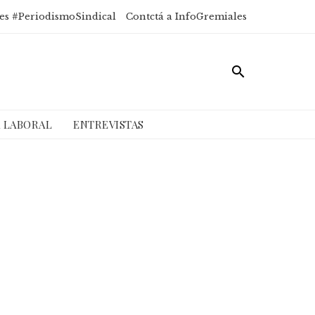
es #PeriodismoSindical
Contctá a InfoGremiales
A LABORAL
ENTREVISTAS