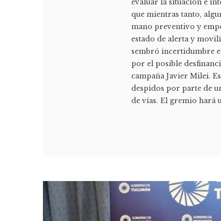
evaluar la situación e i
que mientras tanto, alg
mano preventivo y empe
estado de alerta y movi
sembró incertidumbre en
por el posible desfinanc
campaña Javier Milei. E
despidos por parte de un
de vías. El gremio hará u