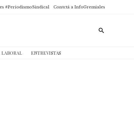
es #PeriodismoSindical
Contctá a InfoGremiales
A LABORAL
ENTREVISTAS