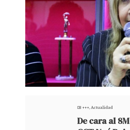
+++
,
Actualidad
De cara al 8M