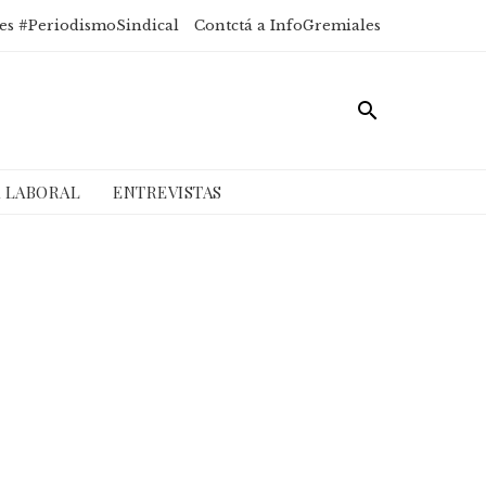
es #PeriodismoSindical
Contctá a InfoGremiales
A LABORAL
ENTREVISTAS