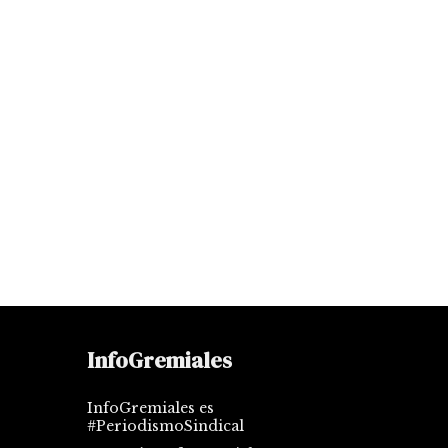
InfoGremiales
InfoGremiales es
#PeriodismoSindical