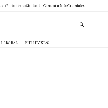
es #PeriodismoSindical
Contctá a InfoGremiales
A LABORAL
ENTREVISTAS