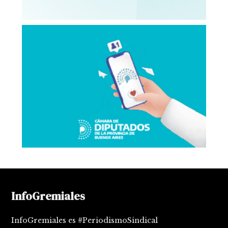
InfoGremiales
InfoGremiales es #PeriodismoSindical