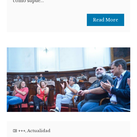
como supue...
Read More
+++
,
Actualidad