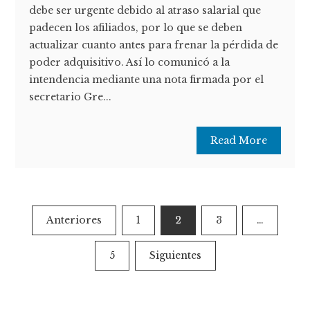
debe ser urgente debido al atraso salarial que
padecen los afiliados, por lo que se deben
actualizar cuanto antes para frenar la pérdida de
poder adquisitivo. Así lo comunicó a la
intendencia mediante una nota firmada por el
secretario Gre...
Read More
Paginación
Anteriores
1
2
3
…
de
5
Siguientes
entradas