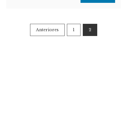
Paginación
Anteriores
1
2
de
entradas