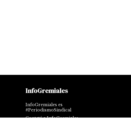
InfoGremiales
InfoGremiales es
#PeriodismoSindical
Contctá a InfoGremiales