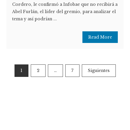
Cordero, le confirmó a Infobae que no recibirá a
Abel Furlán, el líder del gremio, para analizar el
tema y así podrían ...
Read More
Paginación
1
2
…
7
Siguientes
de
entradas