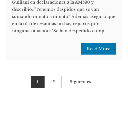
Guiliani en declaraciones a la AM530 y
describió: "Tenemos despidos que se van
sumando minuto a minuto". Además aseguró que
en la ola de cesantías no hay reparos por
ninguna situación: "Se han despedido comp...
Read More
Paginación
1
2
Siguientes
de
entradas