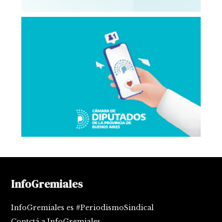
InfoGremiales
InfoGremiales es #PeriodismoSindical
Contctá a InfoGremiales