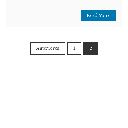
Read More
Paginación
Anteriores
1
2
de
entradas