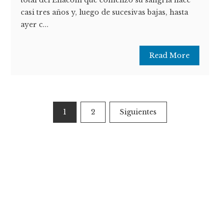
casi tres años y, luego de sucesivas bajas, hasta
ayer c...
Read More
Paginación
1
2
Siguientes
de
entradas