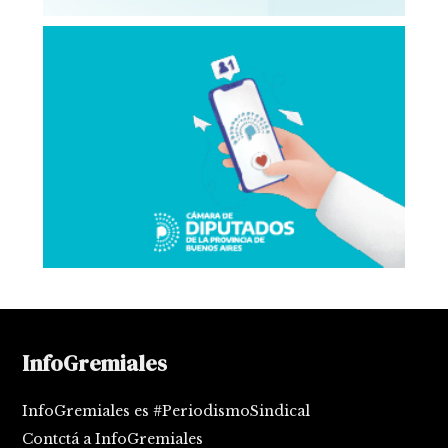
InfoGremiales
InfoGremiales es #PeriodismoSindical
Contctá a InfoGremiales