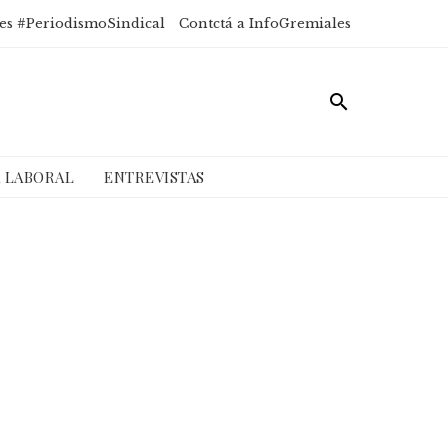
es #PeriodismoSindical
Contctá a InfoGremiales
A LABORAL
ENTREVISTAS